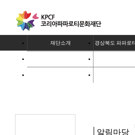
재단소개
경상북도 파파로
자료실
알림마
놀뛰쉬배 콘서트
울릉도독도 수
알림마당
알림마당