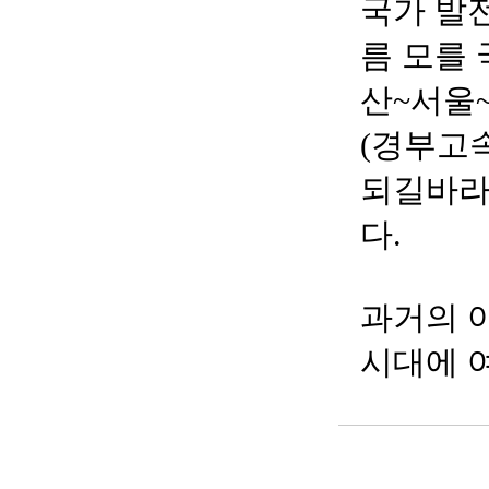
국가 발
름 모를
산~서울
(경부고
되길바라
다.
⠀⠀ ⠀
과거의 
시대에 