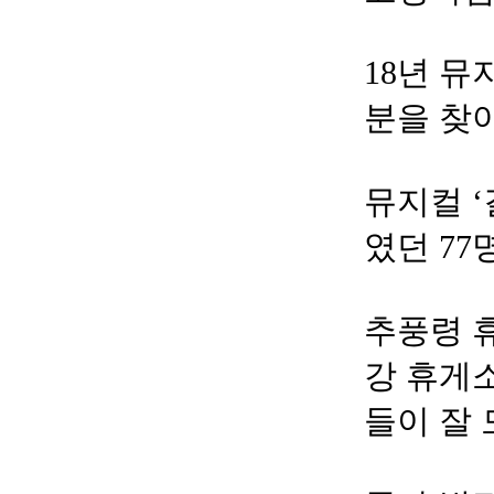
18년 뮤
분을 찾
⠀⠀ ⠀
뮤지컬 
였던 7
⠀⠀ ⠀
추풍령 
강 휴게
들이 잘
⠀⠀ ⠀