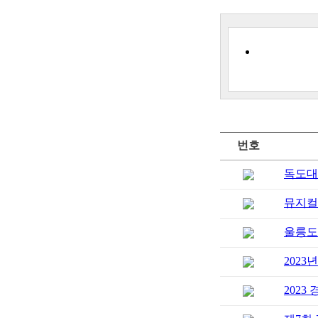
번호
독도대
뮤지컬 
울릉도
202
202