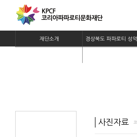
재단소개
경상북도 파파로티 성
알림마당
뮤지컬 길
사진자료
코
자료실