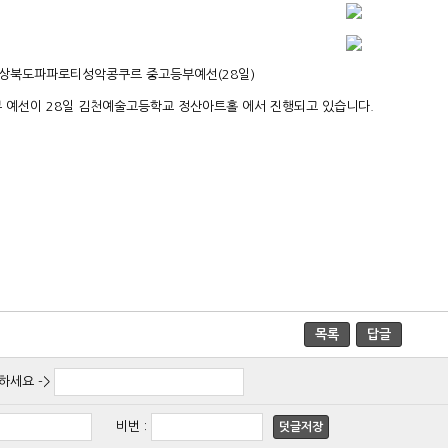
상북도파파로티성악콩쿠르 중고등부예선(28일)
 예선이 28일 김천예술고등학교 정산아트홀 에서 진행되고 있습니다.
목록
답글
하세요 ->
비번
:
덧글저장