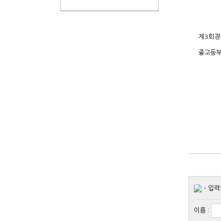
제3회경
중고등부
- 입력
이름
: