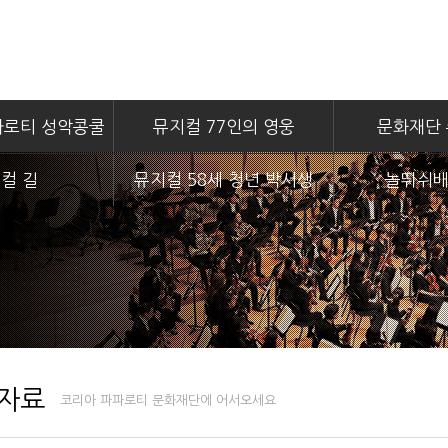
파로티 성악콩쿨
뮤지컬 77인의 영웅
문화재단
컬 길
뮤지컬 58세 청년 박서생
놀뛰쉬배
자료
코리아 파파로티 문화재단에 어서오세요