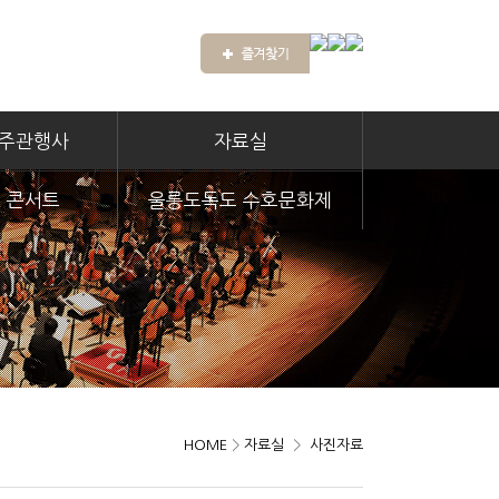
 주관행사
자료실
 콘서트
울릉도독도 수호문화제
HOME
>
자료실
>
사진자료